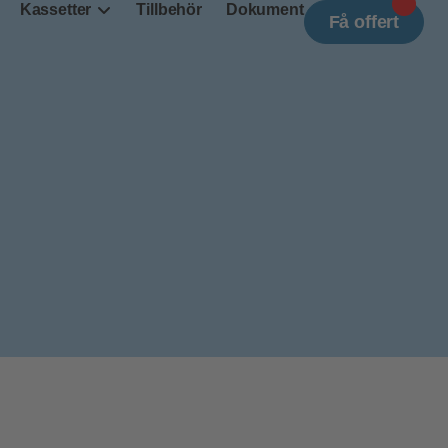
{{count}
Kassetter
Tillbehör
Dokument
Få offert