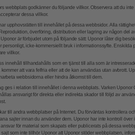
 webbplats godkänner du följande villkor. Observera att du int
cepterar dessa villkor.
r upphovsrätten till innehållet på dessa webbsidor. Alla rättighet
 Reproduktion, överföring, distribution eller lagring av någon del 
rån Uponor är förbjudet utom på följande sätt: Uponor låter dig besö
ör personligt, icke-kommersiellt bruk i informationssyfte. Enskild
re villkor.
innehåll tillhandahålls som en tjänst till alla som är intresser
a kommer att vara felfria eller att de kan användas utan avbrott. U
omarbeta webbsidorna eller hindra åtkomst till dem.
ag ges i relation till innehållet i denna webbplats. Varken Uponor 
llas ansvarigt för direkta eller indirekta skador till följd av använ
st.
ar till andra webbplatser på Internet. Du förväntas kontrollera 
ana sajter innan du använder dem. Uponor har inte kontroll över 
 ansvar för material som skapats eller publicerats på dessa web
en sajt som inte tillhör Uponor att Uponor stöder webbplatsen, inf