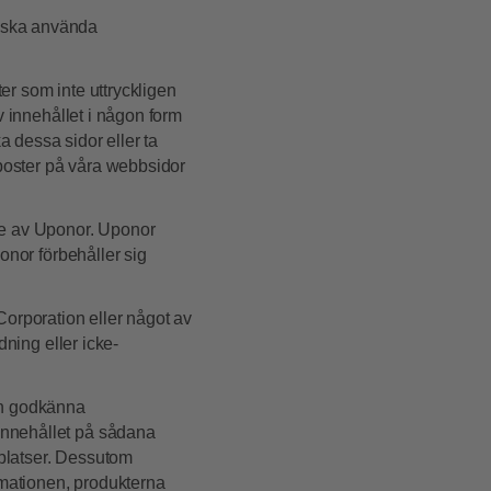
e ska använda
er som inte uttryckligen
av innehållet i någon form
ka dessa sidor eller ta
a poster på våra webbsidor
ade av Uponor. Uponor
ponor förbehåller sig
Corporation eller något av
dning eller icke-
och godkänna
innehållet på sådana
bplatser. Dessutom
ormationen, produkterna