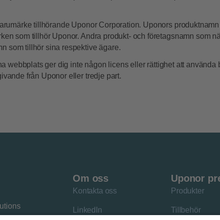
t varumärke tillhörande Uponor Corporation. Uponors produktnam
ärken som tillhör Uponor. Andra produkt- och företagsnamn som n
 som tillhör sina respektive ägare.
enna webbplats ger dig inte någon licens eller rättighet att använda
ivande från Uponor eller tredje part.
Om oss
Uponor pr
Kontakta oss
Produkter
utions
LinkedIn
Tillbehör