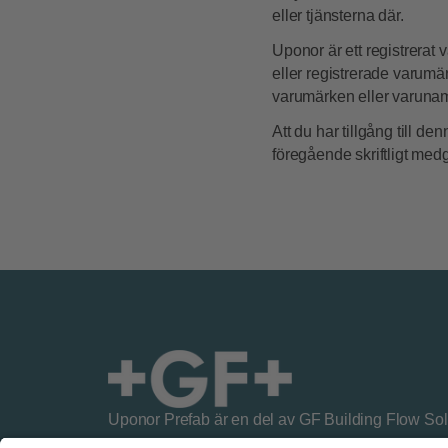
eller tjänsterna där.
Uponor är ett registrera
eller registrerade varum
varumärken eller varunamn
Att du har tillgång till d
föregående skriftligt medg
Uponor Prefab är en del av GF Building Flow Sol