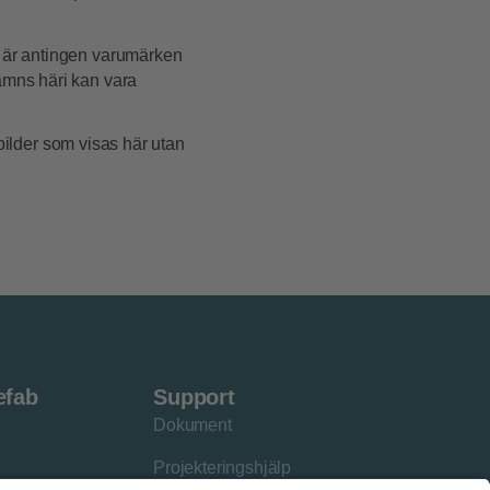
n är antingen varumärken
ämns häri kan vara
 bilder som visas här utan
efab
Support
Dokument
Projekteringshjälp