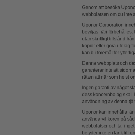
Genom att besöka Uponors
webbplatsen om du inte ac
Uponor Corporation inneha
beviljas häri förbehålles.
utan skriftligt tillstånd f
kopior eller göra utdrag f
kan bli föremål för ytterliga
Denna webbplats och dess 
garanterar inte att sidorn
rätten att när som helst 
Ingen garanti av något sl
dess koncernbolag skall hå
användning av denna tjän
Uponor kan innehålla länk
användarvillkoren på såd
webbplatser och tar inget
betyder inte en länk till 