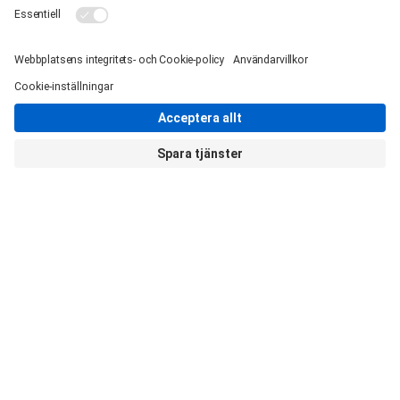
kan du dessutom
konfigurera direkt här
på webben och då
visualisera hur den
färdiga produkter
kommer se ut.
Valfritt ytskikt
, välj
mellan plåt eller gips.
Flexibel fördelare
,
möjligt att fritt välja rör,
PEX eller MLC.