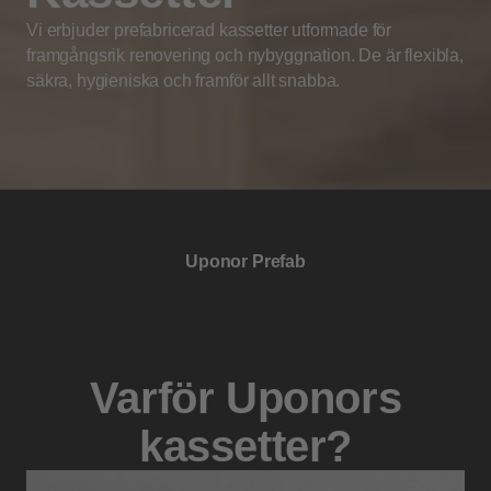
Vi erbjuder prefabricerad kassetter utformade för
framgångsrik renovering och nybyggnation. De är flexibla,
säkra, hygieniska och framför allt snabba.
Uponor Prefab
Varför Uponors
kassetter?