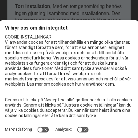
Torr installation
, Med en torr genomföring behövs
ingen gjutning i samband med installationen. Den
kan startas när golvet är avjämnat och klart, precis
innan installationen av tätskiktet.
Förisolerade stammar
De förisolerade stammarna för varmt vatten är redo
att monteras. Desutom är isoleringsskålarna
förmonterad – skarvfri isolering av stammar.
Flexibla
När du väljer våra
kassetter erbjuds du
stor valfrihet. De kan
anpassas helt efter
dina önskemål och
krav. Vissa kassetter