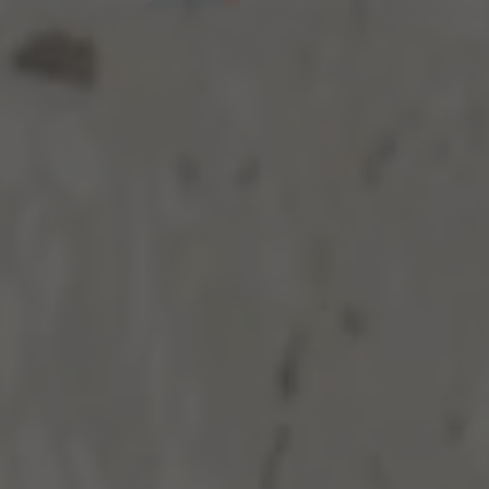
{{count}}
Få offert