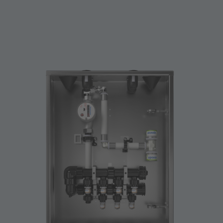
{{count}}
Få offert