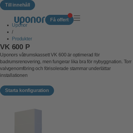
Till innehåll
{{count}}
Få offert
Uponor
/
Produkter
VK 600 P
Uponors våtrumskassett VK 600 är optimerad för
badrumsrenovering, men fungerar lika bra för nybyggnation. Torr
valvgenomföring och förisolerade stammar underlättar
installationen
Starta konfiguration