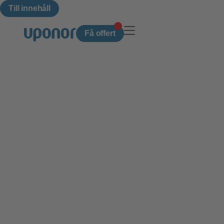
Till innehåll
{{count}}
Få offert