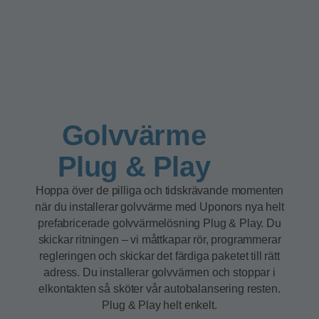
Golvvärme
Plug & Play
Hoppa över de pilliga och tidskrävande momenten
när du installerar golvvärme med Uponors nya helt
prefabricerade golvvärmelösning Plug & Play. Du
skickar ritningen – vi måttkapar rör, programmerar
regleringen och skickar det färdiga paketet till rätt
adress. Du installerar golvvärmen och stoppar i
elkontakten så sköter vår autobalansering resten.
Plug & Play helt enkelt.