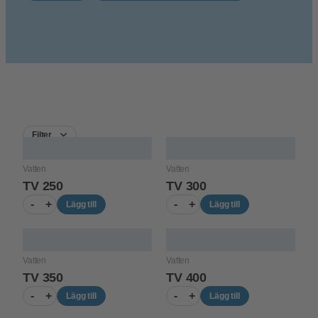
Filter
Vatten
Vatten
TV 250
TV 300
-
+
-
+
Lägg till
Lägg till
Vatten
Vatten
TV 350
TV 400
-
+
-
+
Lägg till
Lägg till